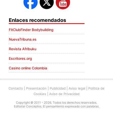
Enlaces recomendados
FitClubFinder Bodybuilding
NuevaTribuna.es
Revista Afribuku
Escritores.org
Casino online Colombia
Contacto
|
Presentación
|
Publicidad
|
Aviso legal
|
Política de
Cookies
|
Aviso de Privacidad
Copyright © 2011 - 2026. Todos los derechos reservados.
Editorial Conceptos. El pensamiento expresado con palabras.