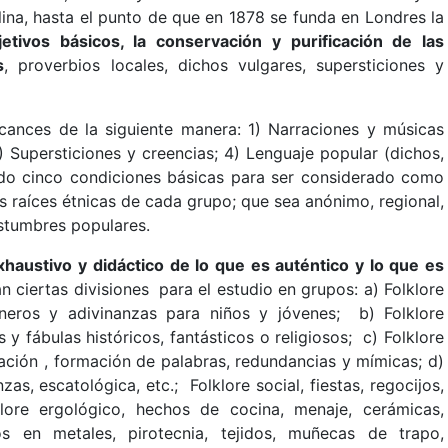
lina, hasta el punto de que en 1878 se funda en Londres la
etivos básicos, la conservación y purificación de las
s
, proverbios locales, dichos vulgares, supersticiones y
cances de la siguiente manera: 1) Narraciones y músicas
) Supersticiones y creencias; 4) Lenguaje popular (dichos,
endo cinco condiciones básicas para ser considerado como
s raíces étnicas de cada grupo; que sea anónimo, regional,
ostumbres populares.
exhaustivo y didáctico de lo que es auténtico y lo que es
an ciertas divisiones para el estudio en grupos: a) Folklore
aneros y adivinanzas para niños y jóvenes; b) Folklore
s y fábulas históricos, fantásticos o religiosos; c) Folklore
uación , formación de palabras, redundancias y mímicas; d)
as, escatológica, etc.; Folklore social, fiestas, regocijos,
lklore ergológico, hechos de cocina, menaje, cerámicas,
jos en metales, pirotecnia, tejidos, muñecas de trapo,