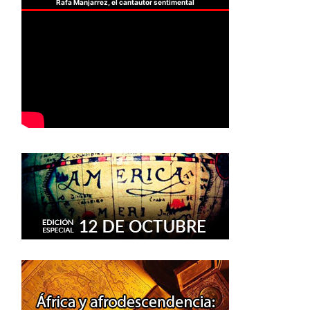
Rafa Manjarrez, el cantautor sentimental