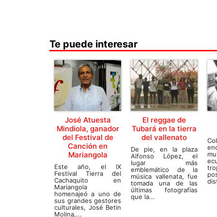
Te puede interesar
José Atuesta
El reggae de
Mindiola, ganador
Tubará en la tierra
del Festival de
del vallenato
C
Canción en
en
De pie, en la plaza
Mariangola
muy
Alfonso López, el
ecu
lugar más
Este año, el IX
tro
emblemático de la
Festival Tierra del
po
música vallenata, fue
Cachaquito en
dis
tomada una de las
Mariangola
últimas fotografías
homenajeó a uno de
que la...
sus grandes gestores
culturales, José Betin
Molina,...