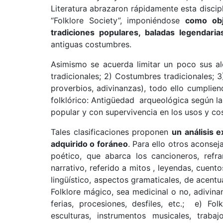
Literatura abrazaron rápidamente esta discip
“Folklore Society”, imponiéndose
como obj
tradiciones populares, baladas legendaria
antiguas costumbres.
Asimismo se acuerda limitar un poco sus al
tradicionales; 2) Costumbres tradicionales; 3
proverbios, adivinanzas), todo ello cumpli
folklórico: Antigüedad arqueológica según la
popular y con supervivencia en los usos y c
Tales clasificaciones proponen
un análisis 
adquirido o foráneo
. Para ello otros aconsej
poético, que abarca los cancioneros, refr
narrativo, referido a mitos , leyendas, cuento
lingüístico, aspectos gramaticales, de acent
Folklore mágico, sea medicinal o no, adivinanz
ferias, procesiones, desfiles, etc.; e) Fo
esculturas, instrumentos musicales, traba