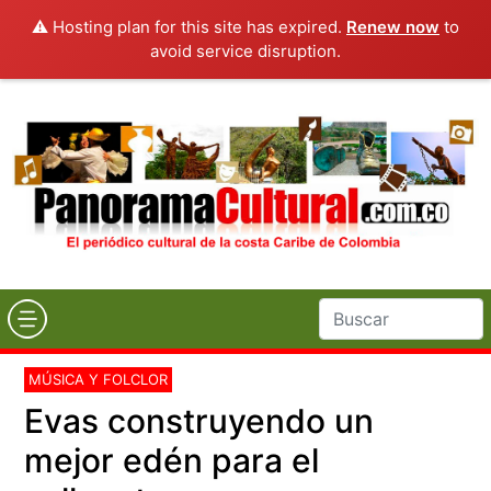
⚠️ Hosting plan for this site has expired.
Renew now
to
avoid service disruption.
MÚSICA Y FOLCLOR
Evas construyendo un
mejor edén para el