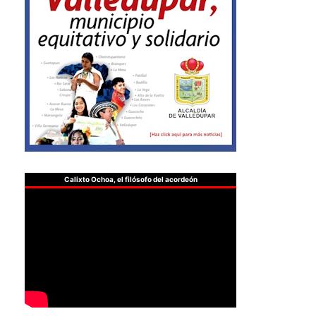
Calixto Ochoa, el filósofo del acordeón