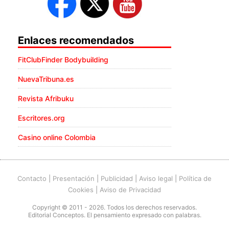
Enlaces recomendados
FitClubFinder Bodybuilding
NuevaTribuna.es
Revista Afribuku
Escritores.org
Casino online Colombia
Contacto
|
Presentación
|
Publicidad
|
Aviso legal
|
Política de
Cookies
|
Aviso de Privacidad
Copyright © 2011 - 2026. Todos los derechos reservados.
Editorial Conceptos. El pensamiento expresado con palabras.