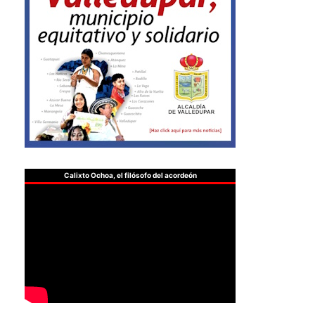
Calixto Ochoa, el filósofo del acordeón