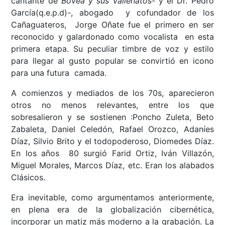
cantante de
Bovea y sus Vallenatos-
y el Dr. Pedro
García(q.e.p.d)-, abogado y cofundador de los
Cañaguateros, Jorge Oñate fue el primero en ser
reconocido y galardonado como vocalista en esta
primera etapa. Su peculiar timbre de voz y estilo
para llegar al gusto popular se convirtió en icono
para una futura camada.
A comienzos y mediados de los 70s, aparecieron
otros no menos relevantes, entre los que
sobresalieron y se sostienen :Poncho Zuleta, Beto
Zabaleta, Daniel Celedón, Rafael Orozco, Adaníes
Díaz, Silvio Brito y el todopoderoso, Diomedes Díaz.
En los años 80 surgió Farid Ortiz, Iván Villazón,
Miguel Morales, Marcos Díaz, etc. Eran los alabados
Clásicos.
Era inevitable, como argumentamos anteriormente,
en plena era de la globalización cibernética,
incorporar un matiz más moderno a la grabación. La