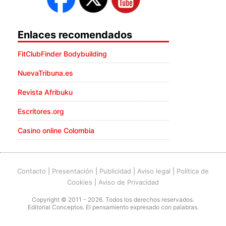
Enlaces recomendados
FitClubFinder Bodybuilding
NuevaTribuna.es
Revista Afribuku
Escritores.org
Casino online Colombia
Contacto
|
Presentación
|
Publicidad
|
Aviso legal
|
Política de
Cookies
|
Aviso de Privacidad
Copyright © 2011 - 2026. Todos los derechos reservados.
Editorial Conceptos. El pensamiento expresado con palabras.