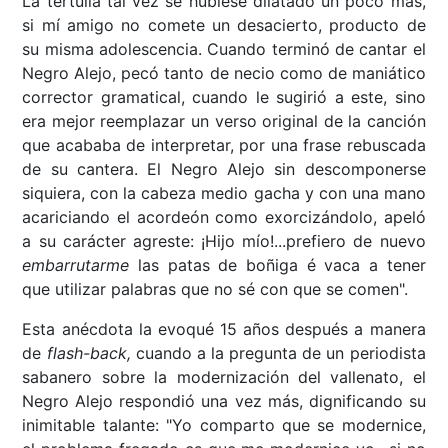
La tertulia tal vez se hubiese dilatado un poco más,
si mí amigo no comete un desacierto, producto de
su misma adolescencia. Cuando terminó de cantar el
Negro Alejo, pecó tanto de necio como de maniático
corrector gramatical, cuando le sugirió a este, sino
era mejor reemplazar un verso original de la canción
que acababa de interpretar, por una frase rebuscada
de su cantera. El Negro Alejo sin descomponerse
siquiera, con la cabeza medio gacha y con una mano
acariciando el acordeón como exorcizándolo, apeló
a su carácter agreste: ¡Hijo mío!...prefiero de nuevo
embarrutarme
las patas de boñiga é vaca a tener
que utilizar palabras que no sé con que se comen".
Esta anécdota la evoqué 15 años después a manera
de
flash-back,
cuando a la pregunta de un periodista
sabanero sobre la modernización del vallenato, el
Negro Alejo respondió una vez más, dignificando su
inimitable talante: "Yo comparto que se modernice,