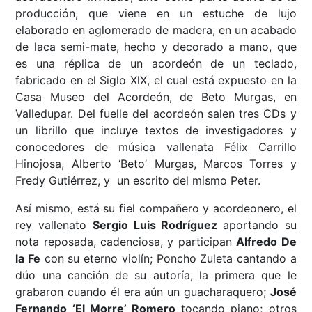
producción, que viene en un estuche de lujo
elaborado en aglomerado de madera, en un acabado
de laca semi-mate, hecho y decorado a mano, que
es una réplica de un acordeón de un teclado,
fabricado en el Siglo XlX, el cual está expuesto en la
Casa Museo del Acordeón, de Beto Murgas, en
Valledupar. Del fuelle del acordeón salen tres CDs y
un librillo que incluye textos de investigadores y
conocedores de música vallenata Félix Carrillo
Hinojosa, Alberto ‘Beto’ Murgas, Marcos Torres y
Fredy Gutiérrez, y un escrito del mismo Peter.
Así mismo, está su fiel compañero y acordeonero, el
rey vallenato
Sergio Luis Rodríguez
aportando su
nota reposada, cadenciosa, y participan
Alfredo De
la Fe
con su eterno violín; Poncho Zuleta cantando a
dúo una canción de su autoría, la primera que le
grabaron cuando él era aún un guacharaquero;
José
Fernando ‘El Morre’ Romero
tocando piano; otros