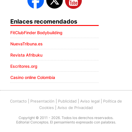
Enlaces recomendados
FitClubFinder Bodybuilding
NuevaTribuna.es
Revista Afribuku
Escritores.org
Casino online Colombia
Contacto
|
Presentación
|
Publicidad
|
Aviso legal
|
Política de
Cookies
|
Aviso de Privacidad
Copyright © 2011 - 2026. Todos los derechos reservados.
Editorial Conceptos. El pensamiento expresado con palabras.