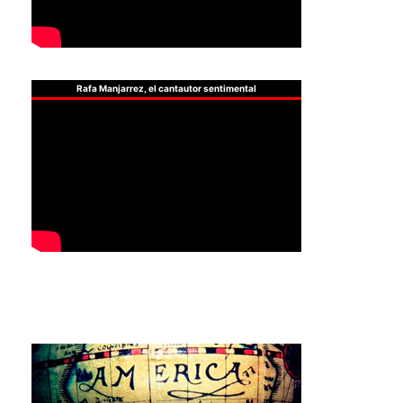
Rafa Manjarrez, el cantautor sentimental