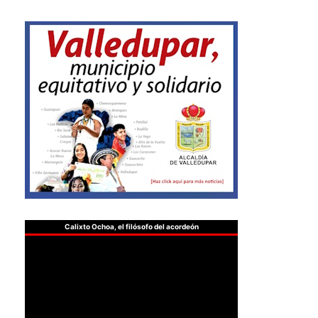
Calixto Ochoa, el filósofo del acordeón