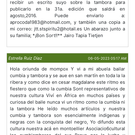
recibir un escrito suyo sobre la tambora para
publicarlo en la 31a. edición que saldrá en
agosto,2016. Puede enviarlo a:
aprocoda1983@hotmail.com, y también una copia a
mi correo: jtt.stspiritu2@hotail.es Un abarazo junto a
su familia; *¡Bon Sort!!** Jairo Tapia Tietjen
Estrella Ruiz Diaz
06-05-2023 05:17 AM
Hola oriunda de mompox Y vi a mi abuela bailar
cumbia y tambora y se aue en san martín en toda la la
ribera y como dice en cesar magdalane este ritmo es
fiestero que como la cumbia Sont representativos de
nuestra cultura Viví en África en muchos países y
curiosa del baile nunca vi un ritmo como la cumbia ni
la tambora He leído muchos artículos y nuestra
cumbia y tambora son esencialmente indigenas y
negras con la conquista del negro, Yo difundo esta
cultura nuestra acá en montoellier Asociacio6cultural