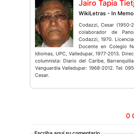
Jairo Tapia Tiet
WikiLetras - In Memo
Codazzi, Cesar (1950-
colaborador de Panor
Codazzi, 1970. Licencia
Docente en Colegio Na
Idiomas, UPC, Valledupar, 1977-2013. Direc
columnista: Diario del Caribe, Barranquill
Vanguardia Valledupar: 1968-2012. Tel: 095
Cesar.
0 
Escriba aquí su comentario