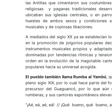
las Antillas que cimentaron sus costumbres
religiosas y paganas tradicionales desarro
ubicaban sus iglesias centrales, o en parr
huestes de ambos sexos y condiciones soci
musicales y de copiosas libaciones.
A mediados del siglo XX ya se establecían los
en la promoción de jolgorios populares de
instrumentos musicales propios y adaptados
dominadas por tendencias rítmicas y tensio
orden en la evolución de la inagotable can
populares hacia su universal acogida.
El pueblo también llama Rumba al Yambú
, q
pleno siglo XIX, por lo cual hace parte del 
precursor del Guaguancó, por lo que aún 
rumberas, y sus cantores espontáneos elevará 
“¡Aé, eá, aé, eá! // ¡Qué bueno, qué bueno,