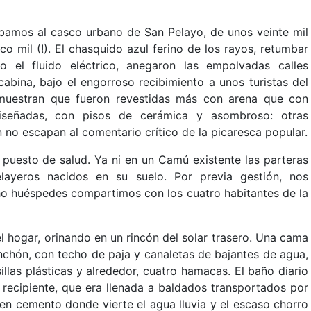
ribamos al casco urbano de San Pelayo, de unos veinte mil
co mil (!). El chasquido azul ferino de los rayos, retumbar
do el fluido eléctrico, anegaron las empolvadas calles
abina, bajo el engorroso recibimiento a unos turistas del
emuestran que fueron revestidas más con arena que con
iseñadas, con pisos de cerámica y asombroso: otras
 no escapan al comentario crítico de la picaresca popular.
 puesto de salud. Ya ni en un Camú existente las parteras
layeros nacidos en su suelo. Por previa gestión, nos
o huéspedes compartimos con los cuatro habitantes de la
l hogar, orinando en un rincón del solar trasero. Una cama
ranchón, con techo de paja y canaletas de bajantes de agua,
illas plásticas y alrededor, cuatro hamacas. El baño diario
recipiente, que era llenada a baldados transportados por
en cemento donde vierte el agua lluvia y el escaso chorro