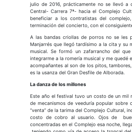
julio de 2016, prácticamente no se llevó a
Central- Carrera 7ª- hacia el Complejo Cul
beneficiar a los contratistas del complej
terminación del concierto, con el consiguien
A las bandas criollas de porros no se les 
Manjarrés que llegó tardísimo a la cita y su
musical. Se formó un zafarrancho del que
integrarme a la romería musical y me quedé 
acompañantes al son de los pitos, tambores, 
es la usanza del Gran Desfile de Alborada.
La danza de los millones
Este año el festival tuvo un costo de un mil
de mecanismos de veeduría popular sobre cu
“venta” de la tarima del Complejo Cultural, 
costo de cobro al usuario. Ojos de bue
concentradas en el Complejo esa noche, lleg
teniendo como vía de acceso la troncal del c