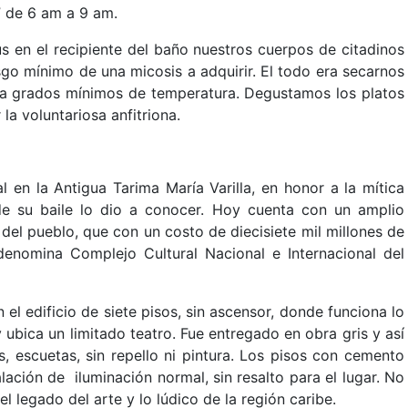
” de 6 am a 9 am.
us en el recipiente del baño nuestros cuerpos de citadinos
sgo mínimo de una micosis a adquirir. El todo era secarnos
a grados mínimos de temperatura. Degustamos los platos
la voluntariosa anfitriona.
l en la Antigua Tarima María Varilla, en honor a la mítica
de su baile lo dio a conocer. Hoy cuenta con un amplio
 del pueblo, que con un costo de diecisiete mil millones de
enomina Complejo Cultural Nacional e Internacional del
 el edificio de siete pisos, sin ascensor, donde funciona lo
y ubica un limitado teatro. Fue entregado en obra gris y así
s, escuetas, sin repello ni pintura. Los pisos con cemento
lación de iluminación normal, sin resalto para el lugar. No
el legado del arte y lo lúdico de la región caribe.