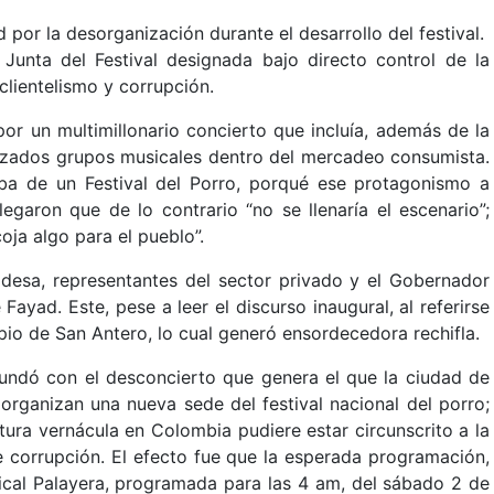
por la desorganización durante el desarrollo del festival.
Junta del Festival designada bajo directo control de la
 clientelismo y corrupción.
por un multimillonario concierto que incluía, además de la
tizados grupos musicales dentro del mercadeo consumista.
taba de un Festival del Porro, porqué ese protagonismo a
egaron que de lo contrario “no se llenaría el escenario”;
oja algo para el pueblo”.
ldesa, representantes del sector privado y el Gobernador
yad. Este, pese a leer el discurso inaugural, al referirse
io de San Antero, lo cual generó ensordecedora rechifla.
edundó con el desconcierto que genera el que la ciudad de
, organizan una nueva sede del festival nacional del porro;
ura vernácula en Colombia pudiere estar circunscrito a la
e corrupción. El efecto fue que la esperada programación,
ical Palayera, programada para las 4 am, del sábado 2 de