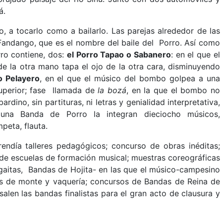
á.
o, a tocarlo como a bailarlo. Las parejas alrededor de las
andango, que es el nombre del baile del Porro. Así como
rro contiene, dos:
el Porro Tapao o Sabanero
: en el que el
e la otra mano tapa el ojo de la otra cara, disminuyendo
 o Pelayero
, en el que el músico del bombo golpea a una
 superior; fase llamada de
la bozá
, en la que el bombo no
rdino, sin partituras, ni letras y genialidad interpretativa,
A una Banda de Porro la integran dieciocho músicos,
peta, flauta.
endía talleres pedagógicos; concurso de obras inéditas;
de escuelas de formación musical; muestras coreográficas
 gaitas, Bandas de Hojita- en las que el músico-campesino
itos de monte y vaquería; concursos de Bandas de Reina de
salen las bandas finalistas para el gran acto de clausura y