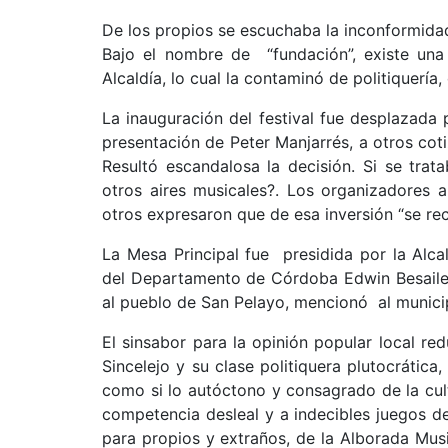
De los propios se escuchaba la inconformidad 
Bajo el nombre de “fundación”, existe una 
Alcaldía, lo cual la contaminó de politiquería,
La inauguración del festival fue desplazada 
presentación de Peter Manjarrés, a otros co
Resultó escandalosa la decisión. Si se tra
otros aires musicales?. Los organizadores al
otros expresaron que de esa inversión “se rec
La Mesa Principal fue presidida por la Alca
del Departamento de Córdoba Edwin Besaile Fa
al pueblo de San Pelayo, mencionó al municip
El sinsabor para la opinión popular local r
Sincelejo y su clase politiquera plutocrática
como si lo autóctono y consagrado de la cult
competencia desleal y a indecibles juegos d
para propios y extraños, de la Alborada Mus