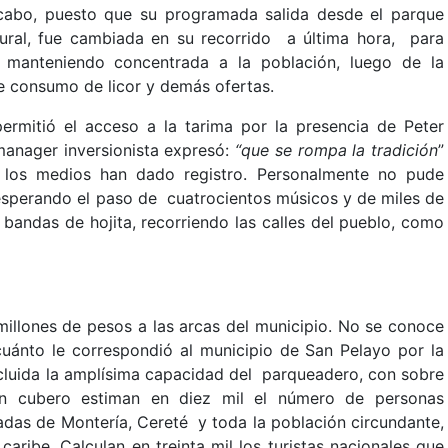
 cabo, puesto que su programada salida desde el parque
tural, fue cambiada en su recorrido a última hora, para
o, manteniendo concentrada a la población, luego de la
te consumo de licor y demás ofertas.
permitió el acceso a la tarima por la presencia de Peter
 manager inversionista expresó:
“que se rompa la tradición
”
 los medios han dado registro. Personalmente no pude
esperando el paso de cuatrocientos músicos y de miles de
bandas de hojita, recorriendo las calles del pueblo, como
 millones de pesos a las arcas del municipio. No se conoce
ánto le correspondió al municipio de San Pelayo por la
incluida la amplísima capacidad del parqueadero, con sobre
n cubero estiman en diez mil el número de personas
adas de Montería, Cereté y toda la población circundante,
aribe. Calculan en treinta mil los turistas nacionales que