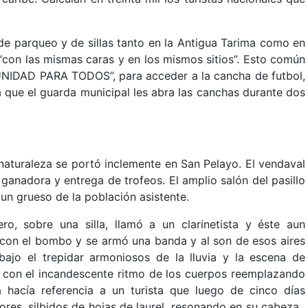
de parqueo y de sillas tanto en la Antigua Tarima como en
 “con las mismas caras y en los mismos sitios”. Esto común
NIDAD PARA TODOS”, para acceder a la cancha de futbol,
a que el guarda municipal les abra las canchas durante dos
naturaleza se portó inclemente en San Pelayo. El vendaval
anadora y entrega de trofeos. El amplio salón del pasillo
 un grueso de la población asistente.
, sobre una silla, llamó a un clarinetista y éste aun
 con el bombo y se armó una banda y al son de esos aires
ajo el trepidar armoniosos de la lluvia y la escena de
, con el incandescente ritmo de los cuerpos reemplazando
hacía referencia a un turista que luego de cinco días
res, silbidos de hojas de laurel, resonando en su cabeza,