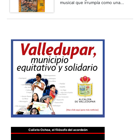
musical que irrumpía como una...
Calixto Ochoa, el filósofo del acordeón