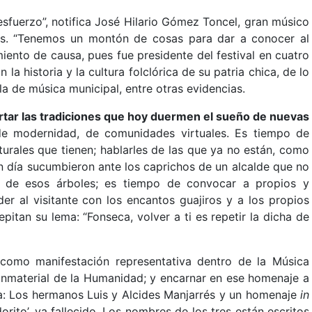
esfuerzo”, notifica José Hilario Gómez Toncel, gran músico
es. “Tenemos un montón de cosas para dar a conocer al
ento de causa, pues fue presidente del festival en cuatro
a historia y la cultura folclórica de su patria chica, de lo
a de música municipal, entre otras evidencias.
ertar las tradiciones que hoy duermen el sueño de nuevas
 de modernidad, de comunidades virtuales. Es tiempo de
turales que tienen; hablarles de las que ya no están, como
n día sucumbieron ante los caprichos de un alcalde que no
io de esos árboles; es tiempo de convocar a propios y
er al visitante con los encantos guajiros y a los propios
pitan su lema: “Fonseca, volver a ti es repetir la dicha de
 como manifestación representativa dentro de la Música
 Inmaterial de la Humanidad; y encarnar en ese homenaje a
ra: Los hermanos Luis y Alcides Manjarrés y un homenaje
in
rito’, ya fallecido. Los nombres de los tres están escritos