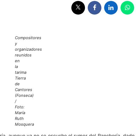
Compositores
y
organizadores
reunidos
en
la
tarima
Tierra
de
Cantores
(Fonseca)
/
Foto:
María
Ruth
Mosquera
gría, aunque ya no se escuche el rumor del Ranchería, dado