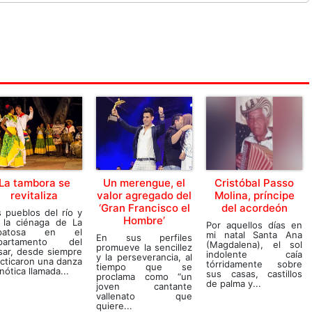
La tambora se
Un merengue, el
Cristóbal Passo
revitaliza
valor agregado del
Molina, príncipe
‘Gran Francisco el
del acordeón
 pueblos del río y
Hombre’
 la ciénaga de La
Por aquellos días en
patosa en el
mi natal Santa Ana
En sus perfiles
partamento del
(Magdalena), el sol
promueve la sencillez
sar, desde siempre
indolente caía
y la perseverancia, al
cticaron una danza
tórridamente sobre
tiempo que se
nótica llamada...
sus casas, castillos
proclama como “un
de palma y...
joven cantante
vallenato que
quiere...