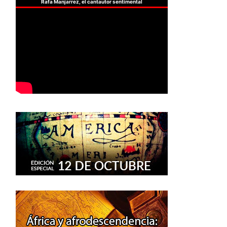
Rafa Manjarrez, el cantautor sentimental