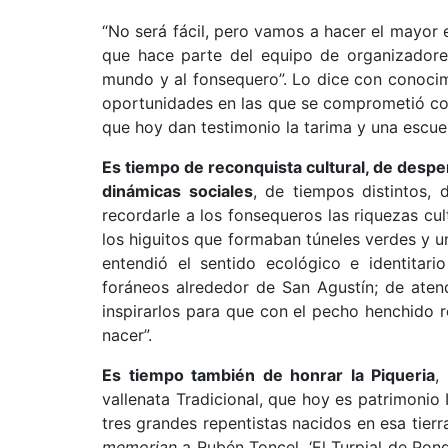
“No será fácil, pero vamos a hacer el mayor 
que hace parte del equipo de organizador
mundo y al fonsequero”. Lo dice con conocimi
oportunidades en las que se comprometió con l
que hoy dan testimonio la tarima y una escuel
Es tiempo de reconquista cultural, de desp
dinámicas sociales
, de tiempos distintos,
recordarle a los fonsequeros las riquezas cul
los higuitos que formaban túneles verdes y u
entendió el sentido ecológico e identitar
foráneos alrededor de San Agustín; de atend
inspirarlos para que con el pecho henchido re
nacer”.
Es tiempo también de honrar la Piqueria
,
vallenata Tradicional, que hoy es patrimonio
tres grandes repentistas nacidos en esa tier
memorian
a Rubén Toncel, ‘El Turpial de Pondo