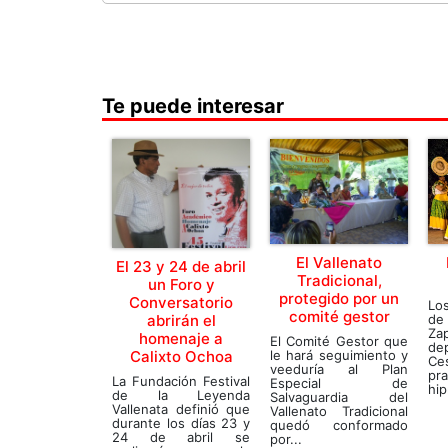
Te puede interesar
El Vallenato
El 23 y 24 de abril
Tradicional,
un Foro y
protegido por un
Conversatorio
Los
comité gestor
de
abrirán el
Za
homenaje a
El Comité Gestor que
de
le hará seguimiento y
Calixto Ochoa
Ce
veeduría al Plan
pra
La Fundación Festival
Especial de
hip
de la Leyenda
Salvaguardia del
Vallenata definió que
Vallenato Tradicional
durante los días 23 y
quedó conformado
24 de abril se
por...