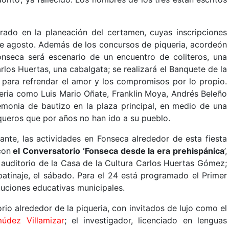
ado en la planeación del certamen, cuyas inscripciones
de agosto. Además de los concursos de piqueria, acordeón
 Fonseca será escenario de un encuentro de coliteros, una
os Huertas, una cabalgata; se realizará el Banquete de la
a para refrendar el amor y los compromisos por lo propio.
eria como Luis Mario Oñate, Franklin Moya, Andrés Beleño
emonia de bautizo en la plaza principal, en medio de una
queros que por años no han ido a su pueblo.
ante, las actividades en Fonseca alrededor de esta fiesta
con
el Conversatorio ‘Fonseca desde la era prehispánica
’,
 auditorio de la Casa de la Cultura Carlos Huertas Gómez;
patinaje, el sábado. Para el 24 está programado el Primer
tituciones educativas municipales.
torio alrededor de la piqueria, con invitados de lujo como el
údez Villamizar
; el investigador, licenciado en lenguas