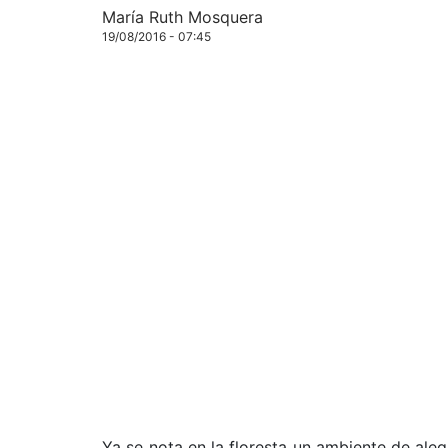
María Ruth Mosquera
19/08/2016 - 07:45
Ya se nota en la floresta un ambiente de ale