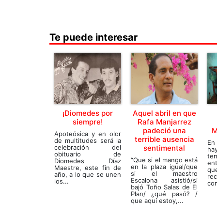
Te puede interesar
¡Diomedes por
Aquel abril en que
siempre!
Rafa Manjarrez
padeció una
M
Apoteósica y en olor
terrible ausencia
de multitudes será la
En 
celebración del
sentimental
ha
obituario de
tem
“Que si el mango está
Diomedes Díaz
en
en la plaza igual/que
Maestre, este fin de
q
si el maestro
año, a lo que se unen
re
Escalona asistió/si
los...
com
bajó Toño Salas de El
Plan/ ¿qué pasó? /
que aquí estoy,...