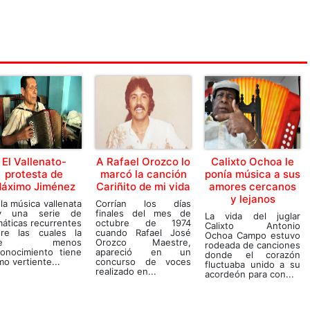
El Vallenato-
A Rafael Orozco lo
Calixto Ochoa le
protesta de
marcó la canción
ponía música a sus
áximo Jiménez
Cariñito de mi vida
amores cercanos
y lejanos
la música vallenata
Corrían los días
y una serie de
finales del mes de
La vida del juglar
áticas recurrentes
octubre de 1974
Calixto Antonio
tre las cuales la
cuando Rafael José
Ochoa Campo estuvo
ue menos
Orozco Maestre,
rodeada de canciones
conocimiento tiene
apareció en un
donde el corazón
o vertiente...
concurso de voces
fluctuaba unido a su
realizado en...
acordeón para con...