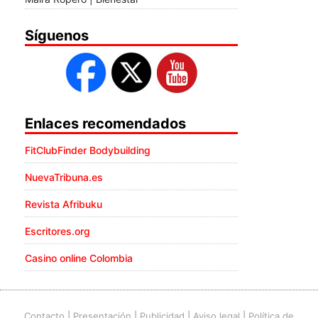
Síguenos
Enlaces recomendados
FitClubFinder Bodybuilding
NuevaTribuna.es
Revista Afribuku
Escritores.org
Casino online Colombia
Contacto
|
Presentación
|
Publicidad
|
Aviso legal
|
Política de