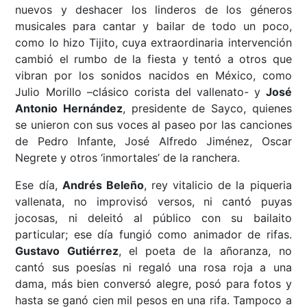
nuevos y deshacer los linderos de los géneros
musicales para cantar y bailar de todo un poco,
como lo hizo Tijito, cuya extraordinaria intervención
cambió el rumbo de la fiesta y tentó a otros que
vibran por los sonidos nacidos en México, como
Julio Morillo –clásico corista del vallenato- y
José
Antonio Hernández
, presidente de Sayco, quienes
se unieron con sus voces al paseo por las canciones
de Pedro Infante, José Alfredo Jiménez, Oscar
Negrete y otros ‘inmortales’ de la ranchera.
Ese día,
Andrés Beleño
, rey vitalicio de la piqueria
vallenata, no improvisó versos, ni cantó puyas
jocosas, ni deleitó al público con su bailaito
particular; ese día fungió como animador de rifas.
Gustavo Gutiérrez
, el poeta de la añoranza, no
cantó sus poesías ni regaló una rosa roja a una
dama, más bien conversó alegre, posó para fotos y
hasta se ganó cien mil pesos en una rifa. Tampoco a