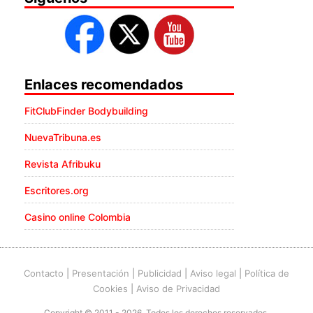
Enlaces recomendados
FitClubFinder Bodybuilding
NuevaTribuna.es
Revista Afribuku
Escritores.org
Casino online Colombia
Contacto
|
Presentación
|
Publicidad
|
Aviso legal
|
Política de
Cookies
|
Aviso de Privacidad
Copyright © 2011 - 2026. Todos los derechos reservados.