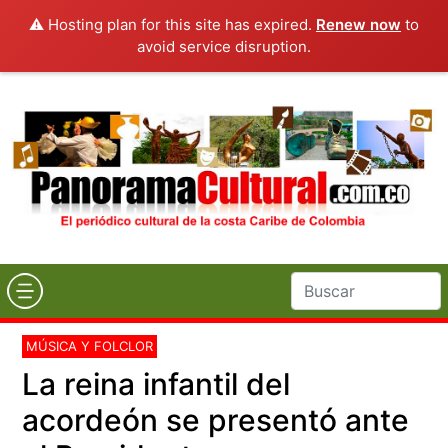
⚠️ Hosting plan for this site has expired.
Renew now
to
avoid service disruption.
MÚSICA Y FOLCLOR
La reina infantil del
acordeón se presentó ante