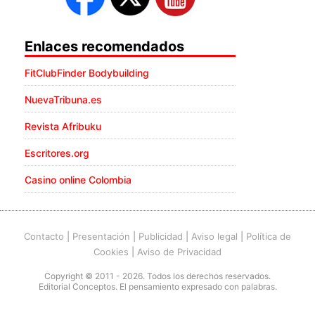
Enlaces recomendados
FitClubFinder Bodybuilding
NuevaTribuna.es
Revista Afribuku
Escritores.org
Casino online Colombia
Contacto
|
Presentación
|
Publicidad
|
Aviso legal
|
Política de
Cookies
|
Aviso de Privacidad
Copyright © 2011 - 2026. Todos los derechos reservados.
Editorial Conceptos. El pensamiento expresado con palabras.