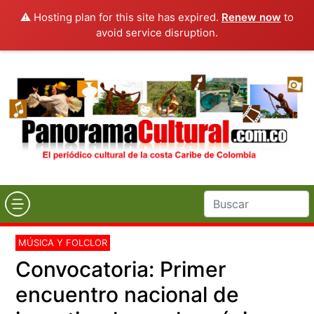
⚠️ Hosting plan for this site has expired.
Renew now
to
avoid service disruption.
MÚSICA Y FOLCLOR
Convocatoria: Primer
encuentro nacional de