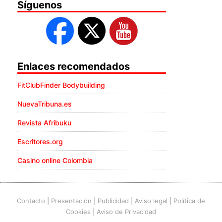
Síguenos
Enlaces recomendados
FitClubFinder Bodybuilding
NuevaTribuna.es
Revista Afribuku
Escritores.org
Casino online Colombia
Contacto
|
Presentación
|
Publicidad
|
Aviso legal
|
Política de
Cookies
|
Aviso de Privacidad