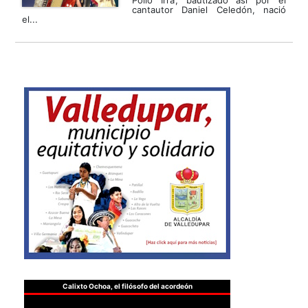
Pollo Irra’, bautizado así por el
cantautor Daniel Celedón, nació
el...
Calixto Ochoa, el filósofo del acordeón