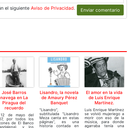
n el siguiente
Aviso de Privacidad
.
Enviar comentario
José Barros
Lisandro, la novela
El amor en la vida
navega en La
de Amaury Pérez
de Luis Enrique
Piragua del
Banquet
Martínez.
recuerdo
“Lisandro”,
Luis Enrique Martínez
subtitulada “Lisandro
se volvió mujeriego a
 12 de mayo del
Meza canta en estas
morir con eso de la
07, por todos los
páginas”, es una
música, para donde
ncones de El Banco
historia contada en
agarraba tenía una
agdalena), y los