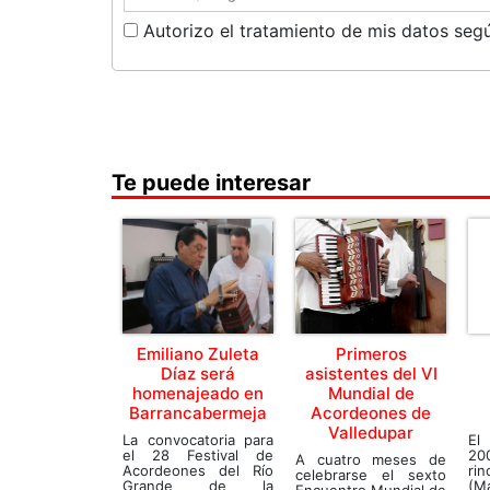
Autorizo el tratamiento de mis datos segú
Te puede interesar
Emiliano Zuleta
Primeros
Díaz será
asistentes del VI
homenajeado en
Mundial de
Barrancabermeja
Acordeones de
Valledupar
La convocatoria para
El
el 28 Festival de
20
A cuatro meses de
Acordeones del Río
ri
celebrarse el sexto
Grande de la
(M
Encuentro Mundial de