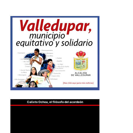
Calixto Ochoa, el filósofo del acordeón