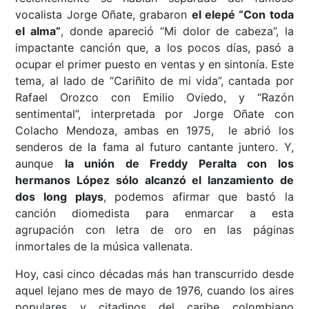
vocalista Jorge Oñate, grabaron
el elepé “Con toda
el alma”
, donde apareció “Mi dolor de cabeza”, la
impactante canción que, a los pocos días, pasó a
ocupar el primer puesto en ventas y en sintonía. Este
tema, al lado de “Cariñito de mi vida”, cantada por
Rafael Orozco con Emilio Oviedo, y “Razón
sentimental”, interpretada por Jorge Oñate con
Colacho Mendoza, ambas en 1975, le abrió los
senderos de la fama al futuro cantante juntero. Y,
aunque
la unión de Freddy Peralta con los
hermanos López sólo alcanzó el lanzamiento de
dos long plays
, podemos afirmar que bastó la
canción diomedista para enmarcar a esta
agrupación con letra de oro en las páginas
inmortales de la música vallenata.
Hoy, casi cinco décadas más han transcurrido desde
aquel lejano mes de mayo de 1976, cuando los aires
populares y citadinos del caribe colombiano