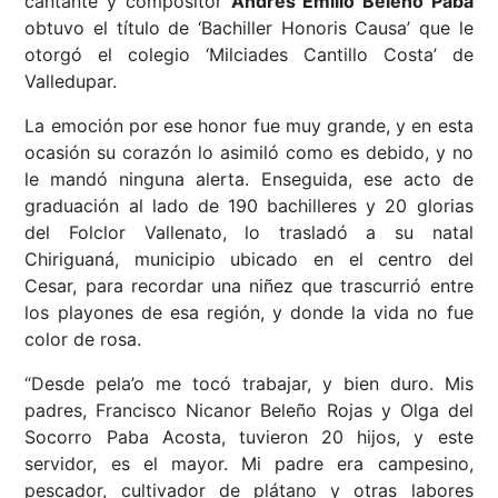
cantante y compositor
Andrés Emilio Beleño Paba
obtuvo el título de ‘Bachiller Honoris Causa’ que le
otorgó el colegio ‘Milciades Cantillo Costa’ de
Valledupar.
La emoción por ese honor fue muy grande, y en esta
ocasión su corazón lo asimiló como es debido, y no
le mandó ninguna alerta. Enseguida, ese acto de
graduación al lado de 190 bachilleres y 20 glorias
del Folclor Vallenato, lo trasladó a su natal
Chiriguaná, municipio ubicado en el centro del
Cesar, para recordar una niñez que trascurrió entre
los playones de esa región, y donde la vida no fue
color de rosa.
“Desde pela’o me tocó trabajar, y bien duro. Mis
padres, Francisco Nicanor Beleño Rojas y Olga del
Socorro Paba Acosta, tuvieron 20 hijos, y este
servidor, es el mayor. Mi padre era campesino,
pescador, cultivador de plátano y otras labores