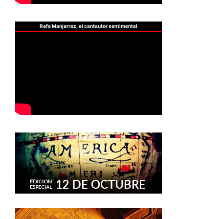
Rafa Manjarrez, el cantautor sentimental