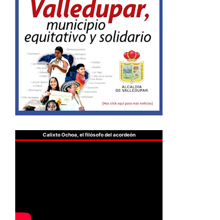
Calixto Ochoa, el filósofo del acordeón