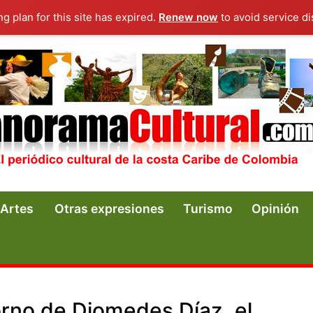
ng plan for this site has expired.
Renew now
to avoid service di
Artes
Otras expresiones
Turismo
Opinión
rno de Diomedes Díaz, el