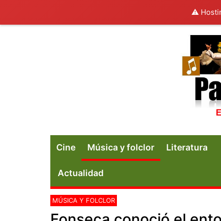
⚠️ Hosti
Cine
Música y folclor
Literatura
Actualidad
MÚSICA Y FOLCLOR
Fonseca conoció el ento