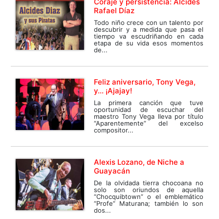
Coraje y persistencia: Alcides
Rafael Díaz
Todo niño crece con un talento por
descubrir y a medida que pasa el
tiempo va escudriñando en cada
etapa de su vida esos momentos
de...
Feliz aniversario, Tony Vega,
y… ¡Ajajay!
La primera canción que tuve
oportunidad de escuchar del
maestro Tony Vega lleva por título
“Aparentemente” del excelso
compositor...
Alexis Lozano, de Niche a
Guayacán
De la olvidada tierra chocoana no
solo son oriundos de aquella
“Chocquibtown” o el emblemático
“Profe” Maturana; también lo son
dos...