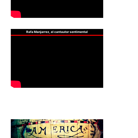
Rafa Manjarrez, el cantautor sentimental