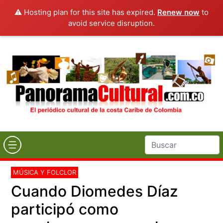
⚠️ Hosting plan for this site has expired.
Renew now
to
avoid service disruption.
MÚSICA Y FOLCLOR
Cuando Diomedes Díaz
participó como