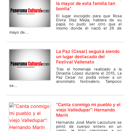
la mayor de esta familia tan
bonita”
El lugar escogido para que Rosa
Elvira Díaz Mejía, hablara de su
papá, no pudo ser otro que el
mismo donde él nació el 26 de
mayo de...
La Paz (Cesar) seguirá siendo
un lugar destacado del
Festival Vallenato
Tras el homenaje realizado a la
Dinastía López durante el 2015, La
Paz Cesar no podía volver a un
anonimato festivalero. Tampoco
se...
“Canta conmigo mi pueblo y el
viejo Valledupar”: Hernando
Marín
Hernando José Marín Lacouture se
pintó de cuerpo entero en un
canto, le hizo canciones a su