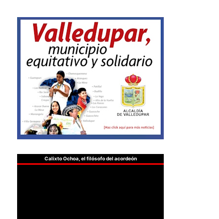
Calixto Ochoa, el filósofo del acordeón