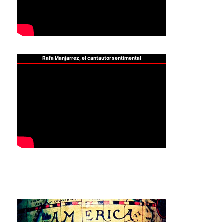
Rafa Manjarrez, el cantautor sentimental