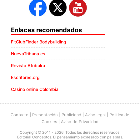
Enlaces recomendados
FitClubFinder Bodybuilding
NuevaTribuna.es
Revista Afribuku
Escritores.org
Casino online Colombia
Contacto
|
Presentación
|
Publicidad
|
Aviso legal
|
Política de
Cookies
|
Aviso de Privacidad
Copyright © 2011 - 2026. Todos los derechos reservados.
Editorial Conceptos. El pensamiento expresado con palabras.