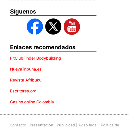
Síguenos
Enlaces recomendados
FitClubFinder Bodybuilding
NuevaTribuna.es
Revista Afribuku
Escritores.org
Casino online Colombia
Contacto
|
Presentación
|
Publicidad
|
Aviso legal
|
Política de