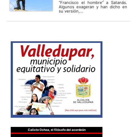
“Francisco el hombre” a Satanás.
Algunos exageran y han dicho en
su versión,...
Calixto Ochoa, el filósofo del acordeón