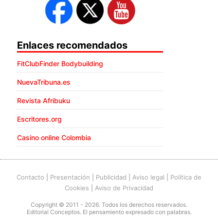
Enlaces recomendados
FitClubFinder Bodybuilding
NuevaTribuna.es
Revista Afribuku
Escritores.org
Casino online Colombia
Contacto
|
Presentación
|
Publicidad
|
Aviso legal
|
Política de
Cookies
|
Aviso de Privacidad
Copyright © 2011 - 2026. Todos los derechos reservados.
Editorial Conceptos. El pensamiento expresado con palabras.