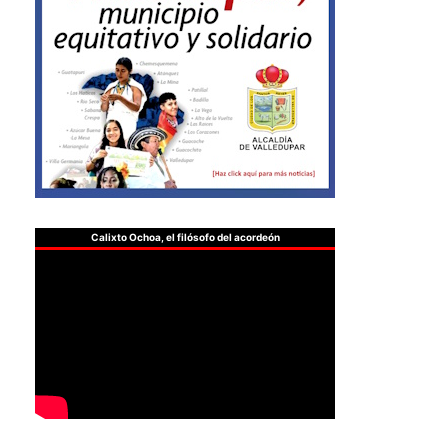
Calixto Ochoa, el filósofo del acordeón