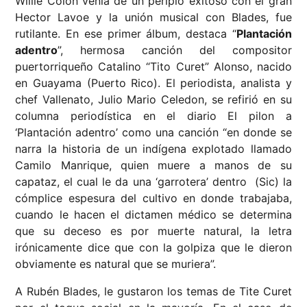
Willie Colón venía de un periplo exitoso con el gran
Hector Lavoe y la unión musical con Blades, fue
rutilante. En ese primer álbum, destaca “
Plantación
adentro
”, hermosa canción del compositor
puertorriqueño Catalino “Tito Curet” Alonso, nacido
en Guayama (Puerto Rico). El periodista, analista y
chef Vallenato, Julio Mario Celedon, se refirió en su
columna periodística en el diario El pilon a
‘Plantación adentro’ como una canción “en donde se
narra la historia de un indígena explotado llamado
Camilo Manrique, quien muere a manos de su
capataz, el cual le da una ‘garrotera’ dentro (Sic) la
cómplice espesura del cultivo en donde trabajaba,
cuando le hacen el dictamen médico se determina
que su deceso es por muerte natural, la letra
irónicamente dice que con la golpiza que le dieron
obviamente es natural que se muriera”.
A Rubén Blades, le gustaron los temas de Tite Curet