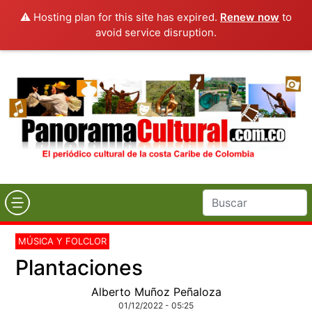
⚠️ Hosting plan for this site has expired.
Renew now
to
avoid service disruption.
MÚSICA Y FOLCLOR
Plantaciones
Alberto Muñoz Peñaloza
01/12/2022 - 05:25