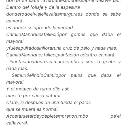
donde se sabe laverdadesdondeseaprendelaverdad.
Dentro del follaje y de la espesura
dondetodoelviajellevalaamarguraes donde se sabe
camará
es donde se aprende la verdad.
CamiloManriquezfalleciópor golpes que daba el
mayoral
yfuésepultadosinlloraruna cruz de palo y nada mas.
CamiloManriquezfalleciplantación adentro camará.
Plantaciónadentrocamarásombras son la gente y
nada mas.
SemurióelindioCamilopor palos que daba el
mayoral.
Y el medico de turno dijo asi:
muerte por causa natural.
Claro, si despues de una tunda e' palos
que se muera es normal.
Acostarsetardeydepietempranorumbo pa'el
cañaveral.