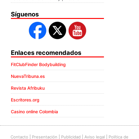
Síguenos
Enlaces recomendados
FitClubFinder Bodybuilding
NuevaTribuna.es
Revista Afribuku
Escritores.org
Casino online Colombia
Contacto
|
Presentación
|
Publicidad
|
Aviso legal
|
Política de