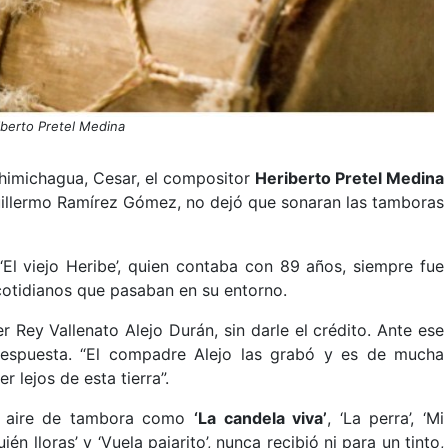
berto Pretel Medina
himichagua, Cesar, el compositor
Heriberto Pretel Medina
uillermo Ramírez Gómez, no dejó que sonaran las tamboras
El viejo Heribe’, quien contaba con 89 años, siempre fue
cotidianos que pasaban en su entorno.
 Rey Vallenato Alejo Durán, sin darle el crédito. Ante ese
 respuesta. “El compadre Alejo las grabó y es de mucha
 lejos de esta tierra”.
en aire de tambora como
‘La candela viva’
, ‘La perra’, ‘Mi
én lloras’ y ‘Vuela pajarito’, nunca recibió ni para un tinto,