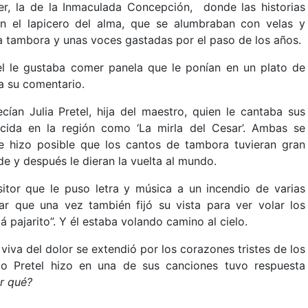
r, la de la Inmaculada Concepción, donde las historias
on el lapicero del alma, que se alumbraban con velas y
a tambora y unas voces gastadas por el paso de los años.
etel le gustaba comer panela que le ponían en un plato de
ra su comentario.
ían Julia Pretel, hija del maestro, quien le cantaba sus
cida en la región como ‘La mirla del Cesar’. Ambas se
ue hizo posible que los cantos de tambora tuvieran gran
e y después le dieran la vuelta al mundo.
itor que le puso letra y música a un incendio de varias
dar que una vez también fijó su vista para ver volar los
lá pajarito”. Y él estaba volando camino al cielo.
 viva del dolor se extendió por los corazones tristes de los
to Pretel hizo en una de sus canciones tuvo respuesta
or qué?