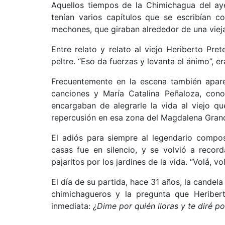
Aquellos tiempos de la Chimichagua del aye
tenían varios capítulos que se escribían c
mechones, que giraban alrededor de una viej
Entre relato y relato al viejo Heriberto Pr
peltre. “Eso da fuerzas y levanta el ánimo”, e
Frecuentemente en la escena también aparec
canciones y María Catalina Peñaloza, cono
encargaban de alegrarle la vida al viejo q
repercusión en esa zona del Magdalena Grand
El adiós para siempre al legendario compos
casas fue en silencio, y se volvió a recor
pajaritos por los jardines de la vida. “Volá, vo
El día de su partida, hace 31 años, la candela
chimichagueros y la pregunta que Heriber
inmediata:
¿Dime por quién lloras y te diré p