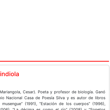
indiola
Mariangola, Cesar). Poeta y profesor de biología. Ganó
io Nacional Casa de Poesía Silva y es autor de libros
 musengue” (1991), “Estación de los cuerpos” (1996),
(2006), “La décima es como el río” (2008) y “Sonetos