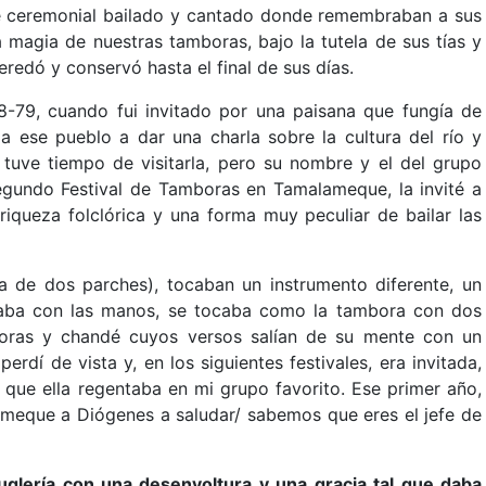
de ceremonial bailado y cantado donde remembraban a sus
 magia de nuestras tamboras, bajo la tutela de sus tías y
redó y conservó hasta el final de sus días.
78-79, cuando fui invitado por una paisana que fungía de
 a ese pueblo a dar una charla sobre la cultura del río y
 tuve tiempo de visitarla, pero su nombre y el del grupo
gundo Festival de Tamboras en Tamalameque, la invité a
riqueza folclórica y una forma muy peculiar de bailar las
a de dos parches), tocaban un instrumento diferente, un
ocaba con las manos, se tocaba como la tambora con dos
boras y chandé cuyos versos salían de su mente con un
rdí de vista y, en los siguientes festivales, era invitada,
 que ella regentaba en mi grupo favorito. Ese primer año,
eque a Diógenes a saludar/ sabemos que eres el jefe de
uglería con una desenvoltura y una gracia tal que daba