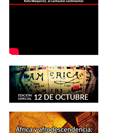
Rafa Manjarrez, el cantautor sentimental