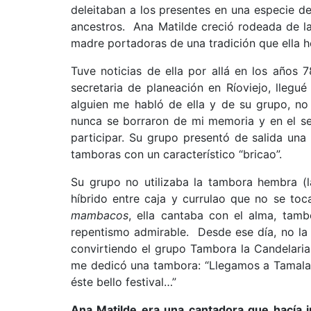
deleitaban a los presentes en una especie 
ancestros. Ana Matilde creció rodeada de la
madre portadoras de una tradición que ella he
Tuve noticias de ella por allá en los años 
secretaria de planeación en Ríoviejo, llegué
alguien me habló de ella y de su grupo, no
nunca se borraron de mi memoria y en el se
participar. Su grupo presentó de salida una 
tamboras con un característico “bricao”.
Su grupo no utilizaba la tambora hembra (l
híbrido entre caja y currulao que no se t
mambacos
, ella cantaba con el alma, tam
repentismo admirable. Desde ese día, no la pe
convirtiendo el grupo Tambora la Candelaria
me dedicó una tambora: “Llegamos a Tamalam
éste bello festival…”
Ana Matilde era una cantadora que hacía j