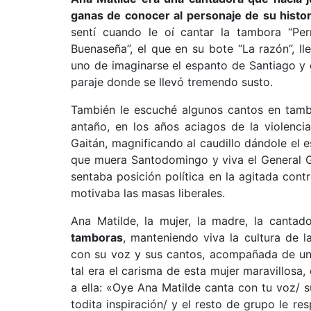
ganas de conocer al personaje de su histor
sentí cuando le oí cantar la tambora “Per
Buenaseña”, el que en su bote “La razón”, ll
uno de imaginarse el espanto de Santiago y 
paraje donde se llevó tremendo susto.
También le escuché algunos cantos en tamb
antaño, en los años aciagos de la violenci
Gaitán, magnificando al caudillo dándole el e
que muera Santodomingo y viva el General Ga
sentaba posición política en la agitada con
motivaba las masas liberales.
Ana Matilde, la mujer, la madre, la cantad
tamboras
, manteniendo viva la cultura de 
con su voz y sus cantos, acompañada de un 
tal era el carisma de esta mujer maravillosa
a ella: «Oye Ana Matilde canta con tu voz/ 
todita inspiración/ y el resto de grupo le r