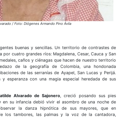
lvarado / Foto: Diógenes Armando Pino Ávila
gentes buenas y sencillas. Un territorio de contrastes de
a por cuatro grandes ríos: Magdalena, Cesar, Cauca y San
medales, caños y ciénagas que hacen de nuestro territorio
 pedazo de la geografía de Colombia, una hondonada
ibaciones de las serranías de Ayapel, San Lucas y Perijá.
da y esperanza con una magia especial heredada de sus
tilde Alvarado de Sajonero
, creció posando sus pies
 y en su infancia debió vivir el asombro de una noche de
observar la danza hipnótica de sus mayores, que en
 los tambores, las palmas y la voz de la cantadora,