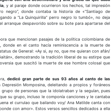
ia
, y al paraje donde ocurrieron los hechos, tal impresión
ro negro”, donde contaba la historia de «“Santiago de
egando a “La Quinquirilla” perro negro lo tumbó», no deja
el arranque despavorido sobre su bote para apartarse del
ora que mencionan pasajes de la política colombiana de
a, donde en el canto hacía reminiscencia a la muerte de
status de General: «Ay si, ay no, que me quieran con afán/
itán», demostrando la tradición liberal de su estirpe que
troversia que suscitó la muerte de ese hombre colosal que
ora,
dedicó gran parte de sus 93 años al canto de las
la Depresión Momposina, deleitando a propios y foráneos
grupo de personas que la idolatraban y la seguían, pues
, que su grupo, incluso le componía canciones y le cantaba
suena el currulao que bailando voy/ Ana Matilde canta con
esponde con amor». Estos versos sencillos dedicados a ella