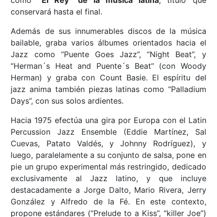
como
“El Rey” de la música latina
, título que
conservará hasta el final.
Además de sus innumerables discos de la música
bailable, graba varios álbumes orientados hacia el
Jazz como “Puente Goes Jazz”, “Night Beat”, y
“Herman´s Heat and Puente´s Beat” (con Woody
Herman) y graba con Count Basie. El espíritu del
jazz anima también piezas latinas como “Palladium
Days”, con sus solos ardientes.
Hacia 1975 efectúa una gira por Europa con el Latin
Percussion Jazz Ensemble (Eddie Martínez, Sal
Cuevas, Patato Valdés, y Johnny Rodríguez), y
luego, paralelamente a su conjunto de salsa, pone en
pie un grupo experimental más restringido, dedicado
exclusivamente al Jazz latino, y que incluye
destacadamente a Jorge Dalto, Mario Rivera, Jerry
González y Alfredo de la Fé. En este contexto,
propone estándares (“Prelude to a Kiss”, “killer Joe”)