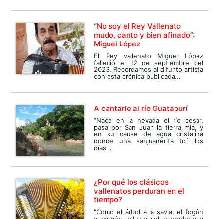
“No soy el Rey Vallenato
mudo, canto y bien afinado”:
Miguel López
El Rey vallenato Miguel López
falleció el 12 de septiembre del
2023. Recordamos al difunto artista
con esta crónica publicada...
A cantarle al río Guatapurí
“Nace en la nevada el río cesar,
pasa por San Juan la tierra mía, y
en su cause de agua cristalina
donde una sanjuanerita to´ los
días...
¿Por qué los clásicos
vallenatos perduran en el
tiempo?
"Como el árbol a la savia, el fogón
al carbón, la luz al sol, el orador a la