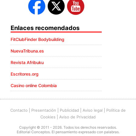
Enlaces recomendados
FitClubFinder Bodybuilding
NuevaTribuna.es
Revista Afribuku
Escritores.org
Casino online Colombia
Contacto
|
Presentación
|
Publicidad
|
Aviso legal
|
Política de
Cookies
|
Aviso de Privacidad
Copyright © 2011 - 2026. Todos los derechos reservados.
Editorial Conceptos. El pensamiento expresado con palabras.