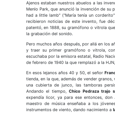
Ajenos estaban nuestros abuelos a las inve
Menlo Park, que anunció la invención de su p
had a little lamb" ("María tenía un corderit
recibieron noticias de este invento, fue d
patentó, en 1888, su gramófono o vitrola q
la grabación del sonido.
Pero muchos años después, por allá en los a
y traer su primer gramófono o vitrola, co
escuchaba por la emisora estatal, Radio Naci
de febrero de 1940 la que remplazó a la HJN,
En esos lejanos años 40 y 50, el señor
Franc
tienda, en la que, además de vender granos, 
una cubierta de junco, las tamboras persi
Andando el tiempo,
Chico Pedraza trajo s
expendía licor, ya para ese entonces, do
maestro de música enseñaba a los jóvenes
instrumentos de viento, dando nacimiento a