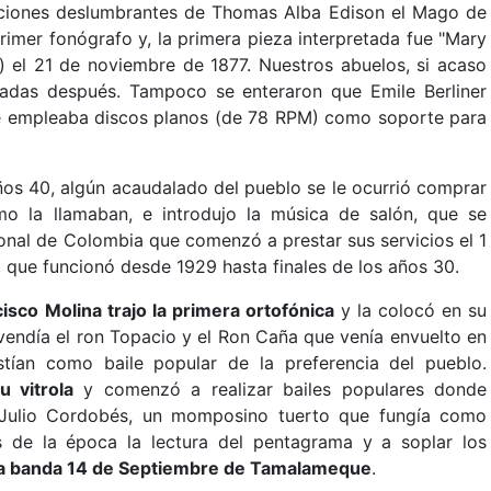
nciones deslumbrantes de Thomas Alba Edison el Mago de
rimer fonógrafo y, la primera pieza interpretada fue "Mary
o") el 21 de noviembre de 1877. Nuestros abuelos, si acaso
écadas después. Tampoco se enteraron que Emile Berliner
ue empleaba discos planos (de 78 RPM) como soporte para
ños 40, algún acaudalado del pueblo se le ocurrió comprar
mo la llamaban, e introdujo la música de salón, que se
onal de Colombia que comenzó a prestar sus servicios el 1
 que funcionó desde 1929 hasta finales de los años 30.
isco Molina trajo la primera ortofónica
y la colocó en su
vendía el ron Topacio y el Ron Caña que venía envuelto en
stían como baile popular de la preferencia del pueblo.
u vitrola
y comenzó a realizar bailes populares donde
n Julio Cordobés, un momposino tuerto que fungía como
 de la época la lectura del pentagrama y a soplar los
la banda 14 de Septiembre de Tamalameque
.