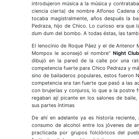
introdujeron música a la música y contratab
ciencia cierta) de nombre Alfonso Cadena 
tocaba magistralmente, años después la b
Pedraza, hijo de Chico. Lo curioso era que 
dum dum del bombo. A todas éstas, las tambo
El lenocinio de Roque Páez y el de Antenor Mo
Mompox le aconsejó el nombre”
Night Club
dibujó en la pared de la calle por una ra
competencia fuerte para Chico Pedraza y más
sino de bailaderos populares, estos fueron 
competencia era tan fuerte que pasó a las ac
con brujerías y conjuros, lo que a la postre
regaban ají picante en los salones de baile
sus partes íntimas
De ahí en adelante ya es historia reciente,
consumo de alcohol entre los jóvenes de am
practicada por grupos folclóricos del pueb