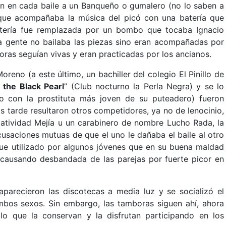
an en cada baile a un Banqueño o gumalero (no lo saben a
que acompañaba la música del picó con una batería que
atería fue remplazada por un bombo que tocaba Ignacio
la gente no bailaba las piezas sino eran acompañadas por
ras seguían vivas y eran practicadas por los ancianos.
reno (a este último, un bachiller del colegio El Pinillo de
 the Black Pearl
” (Club nocturno la Perla Negra) y se lo
to con la prostituta más joven de su puteadero) fueron
 tarde resultaron otros competidores, ya no de lenocinio,
Natividad Mejía u un carabinero de nombre Lucho Rada, la
usaciones mutuas de que el uno le dañaba el baile al otro
 fue utilizado por algunos jóvenes que en su buena maldad
, causando desbandada de las parejas por fuerte picor en
 aparecieron las discotecas a media luz y se socializó el
bos sexos. Sin embargo, las tamboras siguen ahí, ahora
lo que la conservan y la disfrutan participando en los