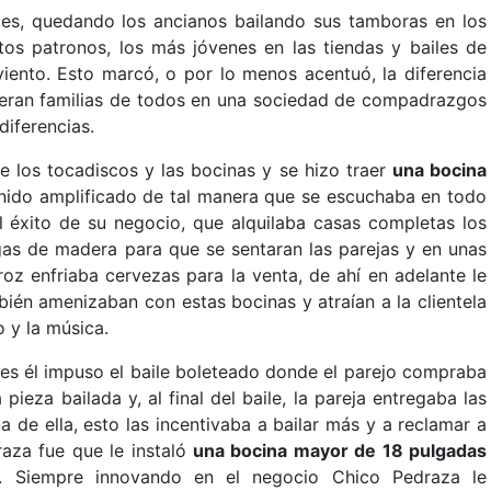
iles, quedando los ancianos bailando sus tamboras en los
ntos patronos, los más jóvenes en las tiendas y bailes de
viento. Esto marcó, o por lo menos acentuó, la diferencia
 eran familias de todos en una sociedad de compadrazgos
diferencias.
e los tocadiscos y las bocinas y se hizo traer
una bocina
nido amplificado de tal manera que se escuchaba en todo
el éxito de su negocio, que alquilaba casas completas los
gas de madera para que se sentaran las parejas y en unas
roz enfriaba cervezas para la venta, de ahí en adelante le
ién amenizaban con estas bocinas y atraían a la clientela
o y la música.
es él impuso el baile boleteado donde el parejo compraba
pieza bailada y, al final del baile, la pareja entregaba las
 de ella, esto las incentivaba a bailar más y a reclamar a
raza fue que le instaló
una bocina mayor de 18 pulgadas
. Siempre innovando en el negocio Chico Pedraza le