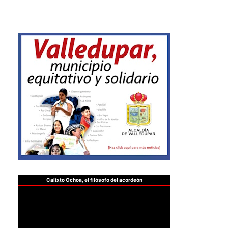
Calixto Ochoa, el filósofo del acordeón