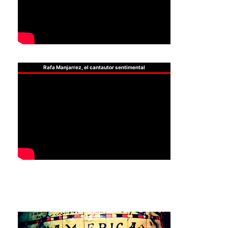
Rafa Manjarrez, el cantautor sentimental