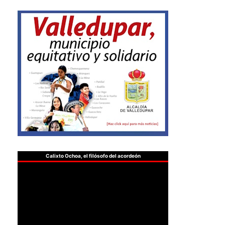
Calixto Ochoa, el filósofo del acordeón