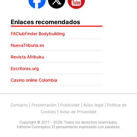
Enlaces recomendados
FitClubFinder Bodybuilding
NuevaTribuna.es
Revista Afribuku
Escritores.org
Casino online Colombia
Contacto
|
Presentación
|
Publicidad
|
Aviso legal
|
Política de
Cookies
|
Aviso de Privacidad
Copyright © 2011 - 2026. Todos los derechos reservados.
Editorial Conceptos. El pensamiento expresado con palabras.