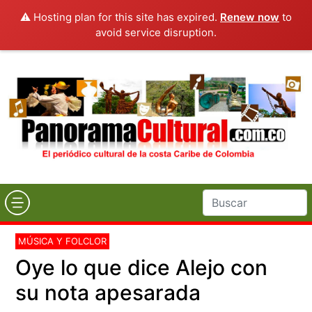
⚠️ Hosting plan for this site has expired.
Renew now
to
avoid service disruption.
MÚSICA Y FOLCLOR
Oye lo que dice Alejo con
su nota apesarada