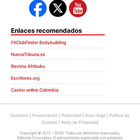
Enlaces recomendados
FitClubFinder Bodybuilding
NuevaTribuna.es
Revista Afribuku
Escritores.org
Casino online Colombia
Contacto
|
Presentación
|
Publicidad
|
Aviso legal
|
Política de
Cookies
|
Aviso de Privacidad
Copyright © 2011 - 2026. Todos los derechos reservados.
Editorial Conceptos. El pensamiento expresado con palabras.