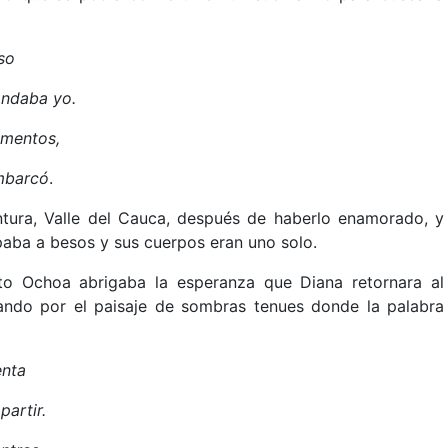
so
andaba yo.
omentos,
embarcó
.
tura, Valle del Cauca, después de haberlo enamorado, y
paba a besos y sus cuerpos eran uno solo.
to Ochoa abrigaba la esperanza que Diana retornara al
ndo por el paisaje de sombras tenues donde la palabra
enta
artir.