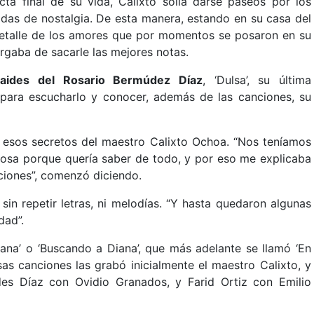
a final de su vida, Calixto solía darse paseos por los
adas de nostalgia. De esta manera, estando en su casa del
 detalle de los amores que por momentos se posaron en su
gaba de sacarle las mejores notas.
saides del Rosario Bermúdez Díaz
, ‘Dulsa’, su última
para escucharlo y conocer, además de las canciones, su
 esos secretos del maestro Calixto Ochoa. “Nos teníamos
mosa porque quería saber de todo, y por eso me explicaba
nciones”, comenzó diciendo.
in repetir letras, ni melodías. “Y hasta quedaron algunas
dad”.
iana’ o ‘Buscando a Diana’, que más adelante se llamó ‘En
sas canciones las grabó inicialmente el maestro Calixto, y
es Díaz con Ovidio Granados, y Farid Ortiz con Emilio