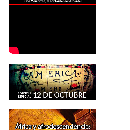
Rafa Manjarrez, el cantautor sentimental