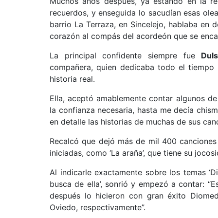
Muchos años después, ya estando en la rect
recuerdos, y enseguida lo sacudían esas ole
barrio La Terraza, en Sincelejo, hablaba en
corazón al compás del acordeón que se encar
La principal confidente siempre fue
Dul
compañera, quien dedicaba todo el tiempo 
historia real.
Ella, aceptó amablemente contar algunos de
la confianza necesaria, hasta me decía chis
en detalle las historias de muchas de sus ca
Recalcó que dejó más de mil 400 canciones s
iniciadas, como ‘La araña’, que tiene su jocosi
Al indicarle exactamente sobre los temas ‘D
busca de ella’, sonrió y empezó a contar: “E
después lo hicieron con gran éxito Diomed
Oviedo, respectivamente”.