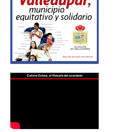
Calixto Ochoa, el filósofo del acordeón