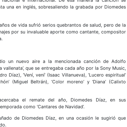
 nacional e internacional. De esa manera la canción se
asta una en inglés, sobresaliendo la grabada por Diomedes
años de vida sufrió serios quebrantos de salud, pero de la
najes por su invaluable aporte como cantante, compositor
a.
dio un nuevo aire a la mencionada canción de Adolfo
a vallenata’, que se entregaba cada año por la Sony Music,
o Díaz), ‘Vení, vení’ (Isaac Villanueva), ‘Lucero espiritual’
hón’ (Miguel Beltrán), ‘Color moreno’ y ‘Diana’ (Calixto
acercaba el remate del año, Diomedes Díaz, en sus
 temporada como ‘Cantares de Navidad’.
 cuñado de Diomedes Díaz, en una ocasión le sugirió que
do.