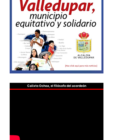
Calixto Ochoa, el filósofo del acordeón