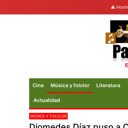
⚠️ Hosti
Cine
Música y folclor
Literatura
Actualidad
MÚSICA Y FOLCLOR
Diomedes Díaz puso a C