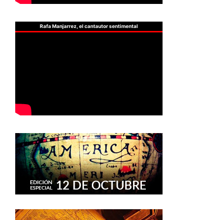
Rafa Manjarrez, el cantautor sentimental