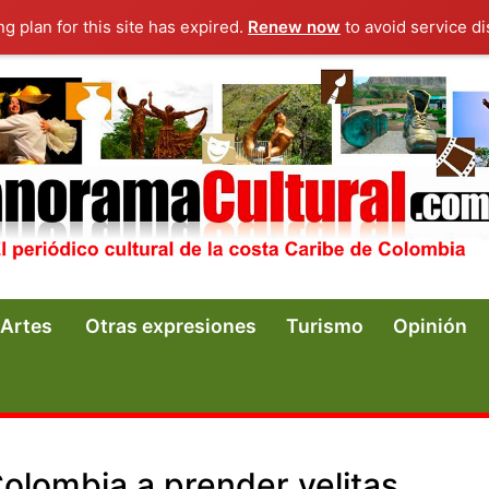
ng plan for this site has expired.
Renew now
to avoid service di
Artes
Otras expresiones
Turismo
Opinión
olombia a prender velitas