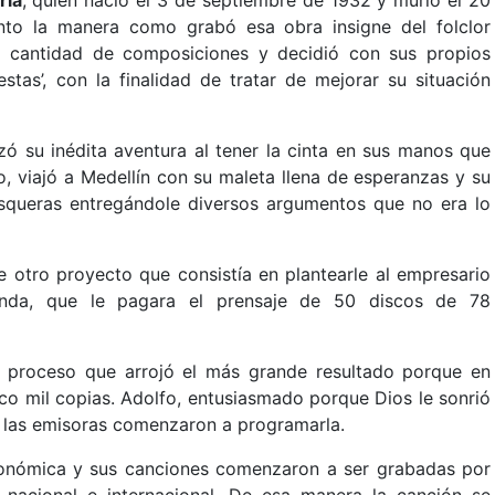
ría
, quien nació el 3 de septiembre de 1932 y murió el 20
to la manera como grabó esa obra insigne del folclor
a cantidad de composiciones y decidió con sus propios
estas’, con la finalidad de tratar de mejorar su situación
ó su inédita aventura al tener la cinta en sus manos que
, viajó a Medellín con su maleta llena de esperanzas y su
isqueras entregándole diversos argumentos que no era lo
e otro proyecto que consistía en plantearle al empresario
ienda, que le pagara el prensaje de 50 discos de 78
l proceso que arrojó el más grande resultado porque en
co mil copias. Adolfo, entusiasmado porque Dios le sonrió
e las emisoras comenzaron a programarla.
onómica y sus canciones comenzaron a ser grabadas por