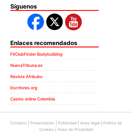
Síguenos
Enlaces recomendados
FitClubFinder Bodybuilding
NuevaTribuna.es
Revista Afribuku
Escritores.org
Casino online Colombia
Contacto
|
Presentación
|
Publicidad
|
Aviso legal
|
Política de
Cookies
|
Aviso de Privacidad