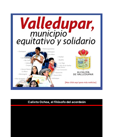
Calixto Ochoa, el filósofo del acordeón