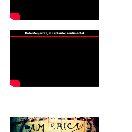
Rafa Manjarrez, el cantautor sentimental