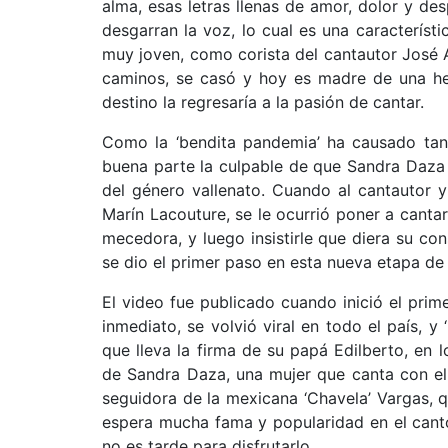
alma, esas letras llenas de amor, dolor y de
desgarran la voz, lo cual es una característi
muy joven, como corista del cantautor José A
caminos, se casó y hoy es madre de una her
destino la regresaría a la pasión de cantar.
Como la ‘bendita pandemia’ ha causado tan
buena parte la culpable de que Sandra Daza
del género vallenato. Cuando al cantautor y
Marín Lacouture, se le ocurrió poner a canta
mecedora, y luego insistirle que diera su con
se dio el primer paso en esta nueva etapa de
El video fue publicado cuando inició el prim
inmediato, se volvió viral en todo el país,
que lleva la firma de su papá Edilberto, en 
de Sandra Daza, una mujer que canta con el 
seguidora de la mexicana ‘Chavela’ Vargas, que
espera mucha fama y popularidad en el canto 
no es tarde para disfrutarlo.