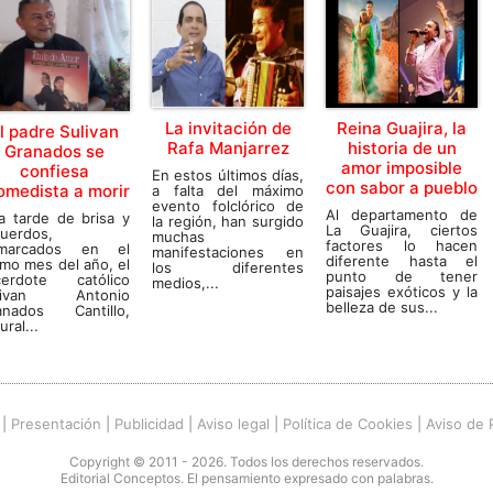
La invitación de
Reina Guajira, la
l padre Sulivan
Rafa Manjarrez
historia de un
Granados se
amor imposible
confiesa
En estos últimos días,
con sabor a pueblo
omedista a morir
a falta del máximo
evento folclórico de
Al departamento de
a tarde de brisa y
la región, han surgido
La Guajira, ciertos
cuerdos,
muchas
factores lo hacen
marcados en el
manifestaciones en
diferente hasta el
imo mes del año, el
los diferentes
punto de tener
cerdote católico
medios,...
paisajes exóticos y la
livan Antonio
belleza de sus...
anados Cantillo,
ural...
|
Presentación
|
Publicidad
|
Aviso legal
|
Política de Cookies
|
Aviso de 
Copyright © 2011 - 2026. Todos los derechos reservados.
Editorial Conceptos. El pensamiento expresado con palabras.