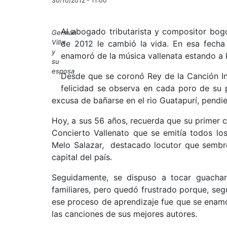
30/10/2012 - 11:00
Al abogado tributarista y compositor bogo
Germán
Villa
de 2012 le cambió la vida. En esa fech
y
enamoró de la música vallenata estando a k
su
esposa
Desde que se coronó Rey de la Canción Inéd
felicidad se observa en cada poro de su pi
excusa de bañarse en el rio Guatapurí, pendi
Hoy, a sus 56 años, recuerda que su primer c
Concierto Vallenato que se emitía todos l
Melo Salazar, destacado locutor que sembró 
capital del país.
Seguidamente, se dispuso a tocar guacha
familiares, pero quedó frustrado porque, segú
ese proceso de aprendizaje fue que se enamo
las canciones de sus mejores autores.