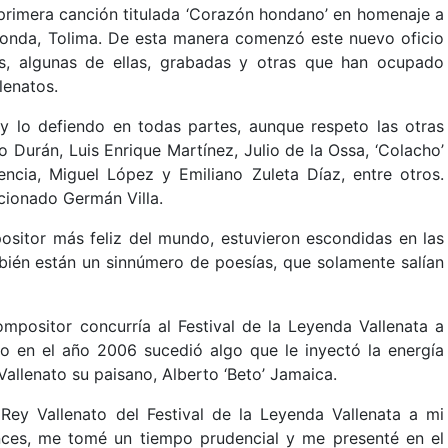
primera canción titulada ‘Corazón hondano’ en homenaje a
 Honda, Tolima. De esta manera comenzó este nuevo oficio
, algunas de ellas, grabadas y otras que han ocupado
lenatos.
y lo defiendo en todas partes, aunque respeto las otras
o Durán, Luis Enrique Martínez, Julio de la Ossa, ‘Colacho’
cia, Miguel López y Emiliano Zuleta Díaz, entre otros.
cionado Germán Villa.
ositor más feliz del mundo, estuvieron escondidas en las
ién están un sinnúmero de poesías, que solamente salían
ompositor concurría al Festival de la Leyenda Vallenata a
ro en el año 2006 sucedió algo que le inyectó la energía
llenato su paisano, Alberto ‘Beto’ Jamaica.
ey Vallenato del Festival de la Leyenda Vallenata a mi
nces, me tomé un tiempo prudencial y me presenté en el