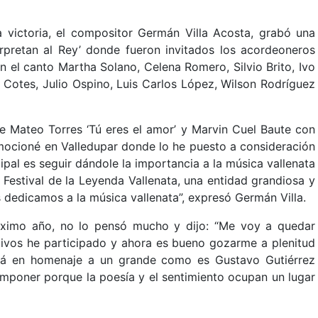
 victoria, el compositor Germán Villa Acosta, grabó una
erpretan al Rey’ donde fueron invitados los acordeoneros
 el canto Martha Solano, Celena Romero, Silvio Brito, Ivo
 Cotes, Julio Ospino, Luis Carlos López, Wilson Rodríguez
de Mateo Torres ‘Tú eres el amor’ y Marvin Cuel Baute con
romocioné en Valledupar donde lo he puesto a consideración
pal es seguir dándole la importancia a la música vallenata
 Festival de la Leyenda Vallenata, una entidad grandiosa y
dedicamos a la música vallenata”, expresó Germán Villa.
próximo año, no lo pensó mucho y dijo: “Me voy a quedar
tivos he participado y ahora es bueno gozarme a plenitud
erá en homenaje a un grande como es Gustavo Gutiérrez
mponer porque la poesía y el sentimiento ocupan un lugar